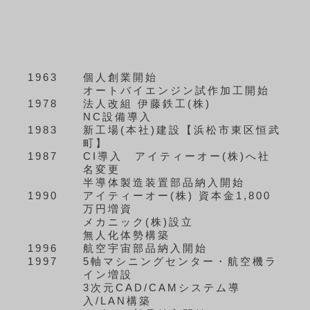
1963
個人創業開始
オートバイエンジン試作加工開始
1978
法人改組 伊藤鉄工(株)
NC設備導入
1983
新工場(本社)建設【浜松市東区恒武
町】
1987
CI導入 アイティーオー(株)へ社
名変更
半導体製造装置部品納入開始
1990
アイティーオー(株) 資本金1,800
万円増資
メカニック(株)設立
無人化体勢構築
1996
航空宇宙部品納入開始
1997
5軸マシニングセンター・航空機ラ
イン増設
3次元CAD/CAMシステム導
入/LAN構築