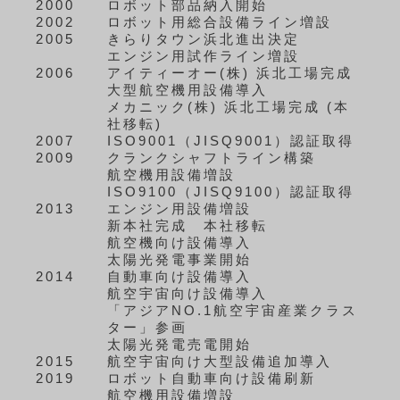
2000
ロボット部品納入開始
2002
ロボット用総合設備ライン増設
2005
きらりタウン浜北進出決定
エンジン用試作ライン増設
2006
アイティーオー(株) 浜北工場完成
大型航空機用設備導入
メカニック(株) 浜北工場完成 (本
社移転)
2007
ISO9001（JISQ9001）認証取得
2009
クランクシャフトライン構築
航空機用設備増設
ISO9100（JISQ9100）認証取得
2013
エンジン用設備増設
新本社完成 本社移転
航空機向け設備導入
太陽光発電事業開始
2014
自動車向け設備導入
航空宇宙向け設備導入
「アジアNO.1航空宇宙産業クラス
ター」参画
太陽光発電売電開始
2015
航空宇宙向け大型設備追加導入
2019
ロボット自動車向け設備刷新
航空機用設備増設