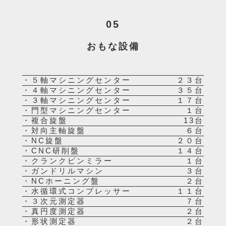
05
おもな設備
・５軸マシニングセンター
２３台
・４軸マシニングセンター
３５台
・３軸マシニングセンター
１７台
・門型マシニングセンター
１台
・複合旋盤
13台
・対向主軸旋盤
６台
・NC旋盤
２０台
・CNC研削盤
１４台
・クランクピンミラー
１台
・ガンドリルマシン
３台
・NCホーニング盤
２台
・水循環式コンプレッサー
１１台
・３次元測定器
７台
・真円度測定器
２台
・形状測定器
２台