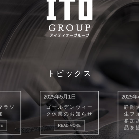
トピックス
日
2025年4月2日
2025
ウィー
静岡大学様より学
20
知らせ
生フォーミュラへ
り年
参加される際の部
と
ORE
品を提供いたしま
した。