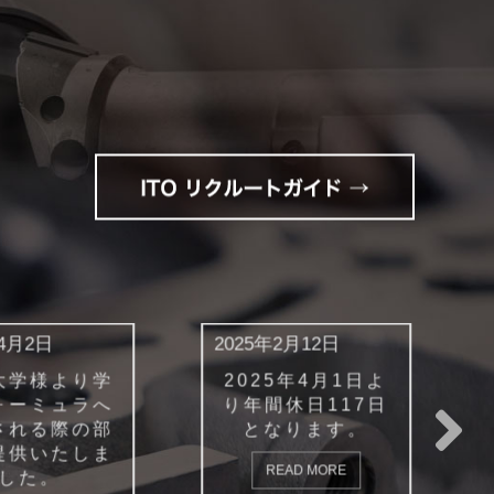
年2月12日
2024年12月12日
25年4月1日よ
場内全照明LED化
間休日117日
工事終了（省エネ
なります。
化）
READ MORE
READ MORE