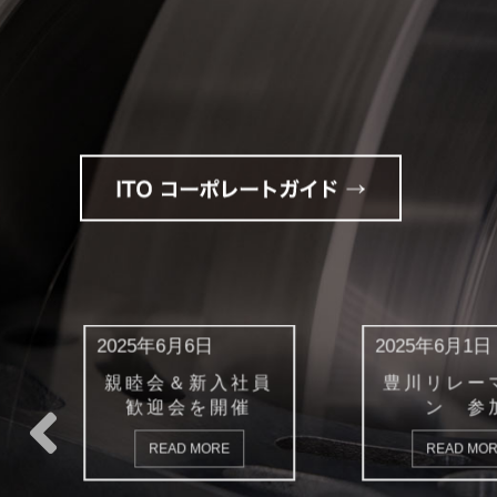
2025年6月1日
2025年5月1
員
豊川リレーマラソ
ゴールデン
ン 参加
ク休業のお
READ MORE
READ M